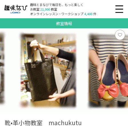
趣味とまなびで毎日を、もっと楽しく
お教室
21,000
教室
オンラインレッスン・ワークショップ
4,400
件
教室情報
靴•革小物教室 machukutu