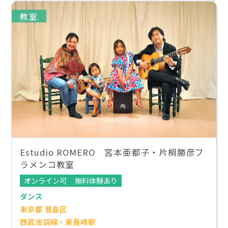
教室
Estudio ROMERO 宮本亜都子・片桐勝彦フ
ラメンコ教室
オンライン可
無料体験あり
ダンス
東京都 豊島区
西武池袋線・東長崎駅