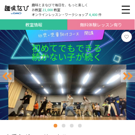
趣味とまなびで毎日を、もっと楽しく
お教室
21,000
教室
オンラインレッスン・ワークショップ
4,400
件
教室情報
無料体験レッスン有り