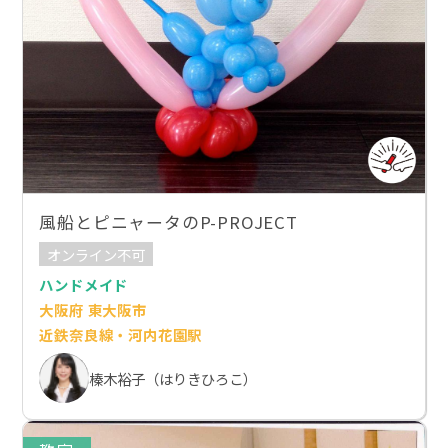
風船とピニャータのP-PROJECT
オンライン不可
ハンドメイド
大阪府 東大阪市
近鉄奈良線・河内花園駅
榛木裕子（はりきひろこ）