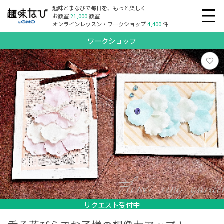
趣味とまなびで毎日を、もっと楽しく
お教室
21,000
教室
オンラインレッスン・ワークショップ
4,400
件
ワークショップ
リクエスト受付中
リクエスト受付中