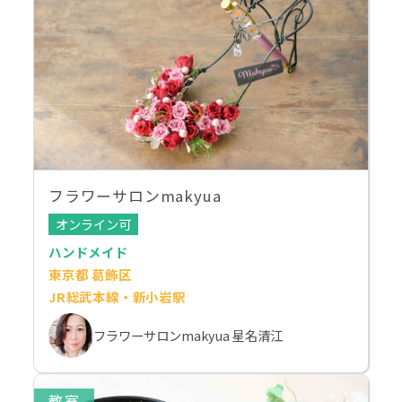
フラワーサロンmakyua
オンライン可
ハンドメイド
東京都 葛飾区
JR総武本線・新小岩駅
フラワーサロンmakyua 星名清江
教室