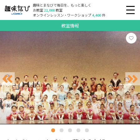
趣味とまなびで毎日を、もっと楽しく
お教室
21,000
教室
オンラインレッスン・ワークショップ
4,400
件
教室情報