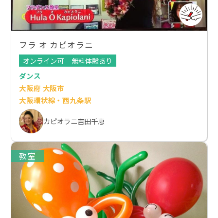
フラ オ カピオラニ
オンライン可
無料体験あり
ダンス
大阪府 大阪市
大阪環状線・西九条駅
カピオラニ吉田千恵
教室