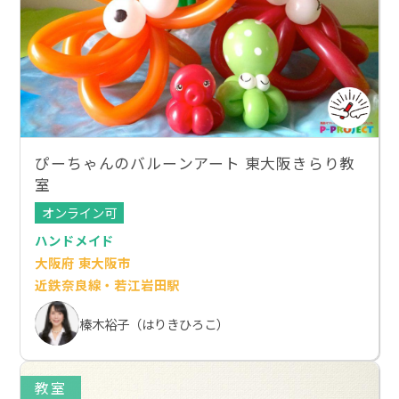
ぴーちゃんのバルーンアート 東大阪きらり教
室
オンライン可
ハンドメイド
大阪府 東大阪市
近鉄奈良線・若江岩田駅
榛木裕子（はりきひろこ）
教室