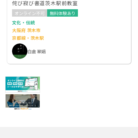
侘び寂び書道茨木駅前教室
オンライン不可
無料体験あり
文化・伝統
大阪府 茨木市
京都線・茨木駅
白倉 翠娟