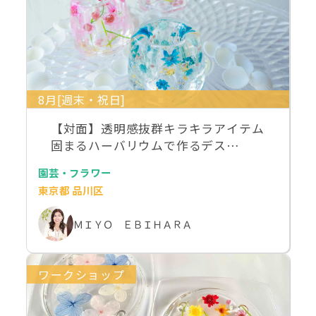
8月[週末・祝日]
【対面】透明感抜群キラキラアイテム
固まるハーバリウムで作るデス…
園芸・フラワー
東京都 品川区
ＭＩＹＯ ＥＢＩＨＡＲＡ
ワークショップ