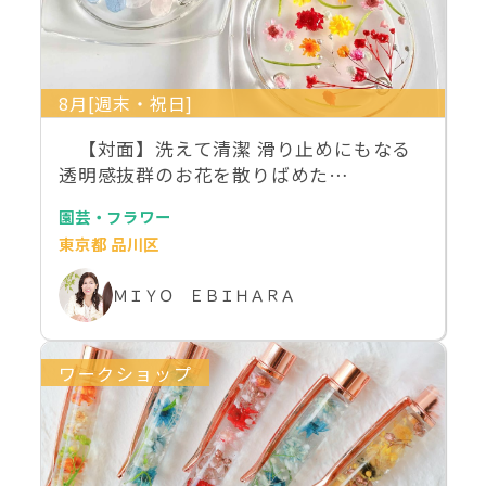
8月[週末・祝日]
【対面】洗えて清潔 滑り止めにもなる
透明感抜群のお花を散りばめた…
園芸・フラワー
東京都 品川区
ＭＩＹＯ ＥＢＩＨＡＲＡ
ワークショップ