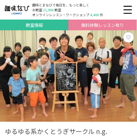
趣味とまなびで毎日を、もっと楽しく
お教室
21,000
教室
オンラインレッスン・ワークショップ
4,400
件
教室情報
無料体験レッスン有り
ゆるゆる系かくとうぎサークル n.g.