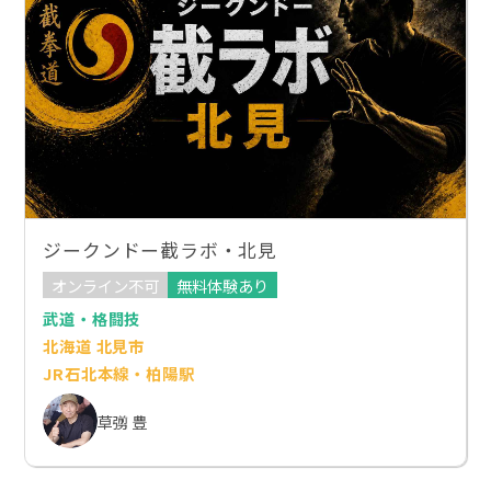
ジークンドー截ラボ・北見
オンライン不可
無料体験あり
武道・格闘技
北海道 北見市
JR石北本線・柏陽駅
草彅 豊