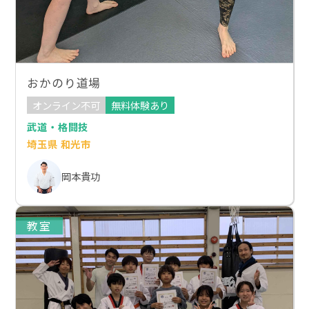
おかのり道場
オンライン不可
無料体験あり
武道・格闘技
埼玉県 和光市
岡本貴功
教室