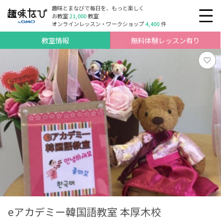
趣味とまなびで毎日を、もっと楽しく
お教室
21,000
教室
オンラインレッスン・ワークショップ
4,400
件
教室情報
無料体験レッスン有り
eアカデミー韓国語教室 本厚木校