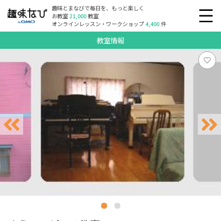
趣味とまなびで毎日を、もっと楽しく
お教室
21,000
教室
オンラインレッスン・ワークショップ
4,400
件
教室情報