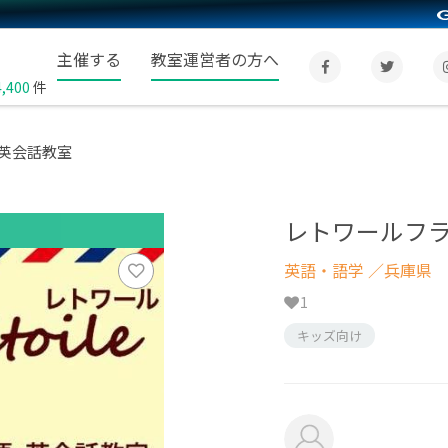
主催する
教室運営者の方へ
4,400
件
英会話教室
レトワールフ
英語・語学
／兵庫県
1
キッズ向け