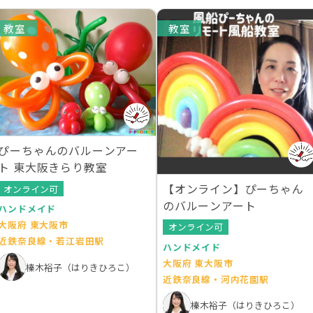
教室
教室
ぴーちゃんのバルーンアー
ト 東大阪きらり教室
【オンライン】ぴーちゃん
オンライン可
のバルーンアート
ハンドメイド
大阪府 東大阪市
オンライン可
近鉄奈良線・若江岩田駅
ハンドメイド
大阪府 東大阪市
榛木裕子（はりきひろこ）
近鉄奈良線・河内花園駅
榛木裕子（はりきひろこ）