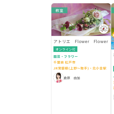
教室
アトリエ Flower Flower
オンライン可
園芸・フラワー
千葉県 松戸市
JR常磐線(上野～取手)・北小金駅
倉原 由加