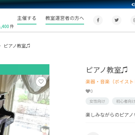
主催する
教室運営者の方へ
4,400
件
ピアノ教室♫
ピアノ教室♫
楽器・音楽（ボイスト
0
女性向け
初心者向
楽しみながらのピアノ