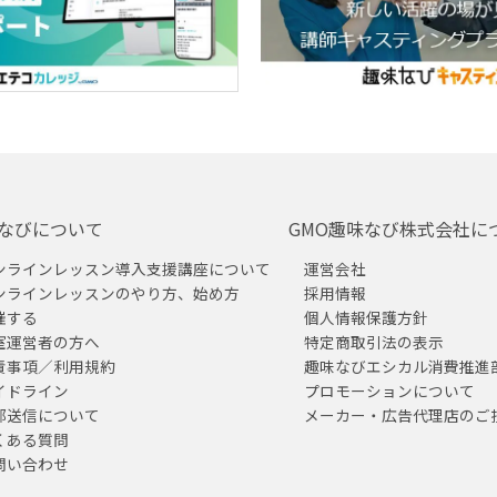
なびについて
GMO趣味なび株式会社に
ンラインレッスン導入支援講座について
運営会社
ンラインレッスンのやり方、始め方
採用情報
催する
個人情報保護方針
室運営者の方へ
特定商取引法の表示
責事項／利用規約
趣味なびエシカル消費推進
イドライン
プロモーションについて
部送信について
メーカー・広告代理店のご
くある質問
問い合わせ