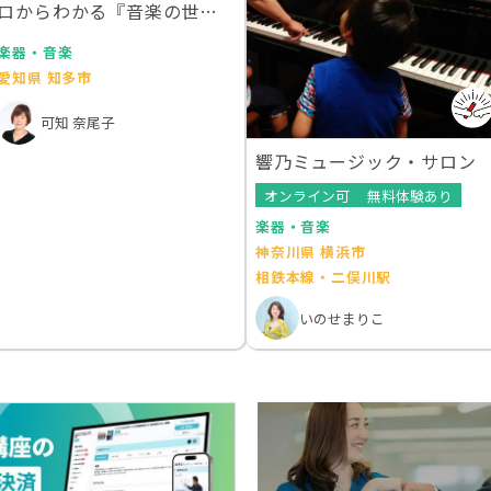
ロからわかる『音楽の世界
地図』
楽器・音楽
愛知県 知多市
可知 奈尾子
響乃ミュージック・サロン
オンライン可
無料体験あり
楽器・音楽
神奈川県 横浜市
相鉄本線・二俣川駅
いのせまりこ