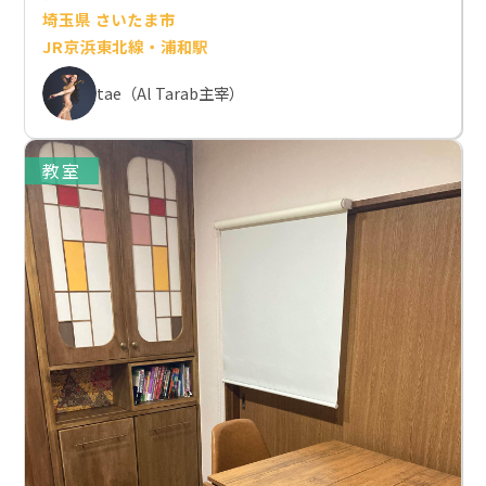
埼玉県 さいたま市
JR京浜東北線・浦和駅
tae（Al Tarab主宰）
教室