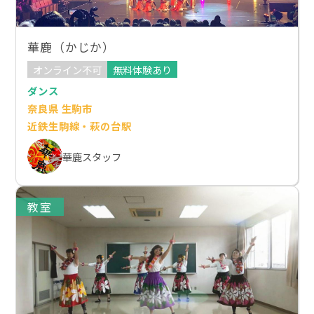
華鹿（かじか）
オンライン不可
無料体験あり
ダンス
奈良県 生駒市
近鉄生駒線・萩の台駅
華鹿スタッフ
教室