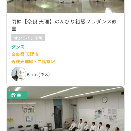
閉鎖【奈良 天理】のんびり初級フラダンス教
室
オンライン不可
ダンス
奈良県 天理市
近鉄天理線・二階堂駅
Ｋｉｓ(キス)
教室