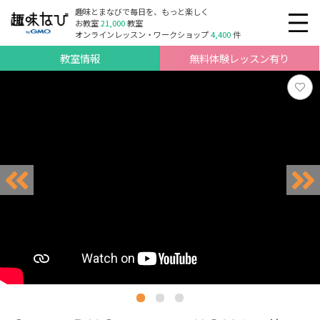
趣味とまなびで毎日を、もっと楽しく
お教室
21,000
教室
オンラインレッスン・ワークショップ
4,400
件
教室情報
無料体験レッスン有り