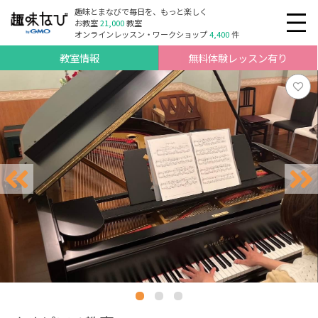
趣味とまなびで毎日を、もっと楽しく
お教室
21,000
教室
オンラインレッスン・ワークショップ
4,400
件
教室情報
無料体験レッスン有り