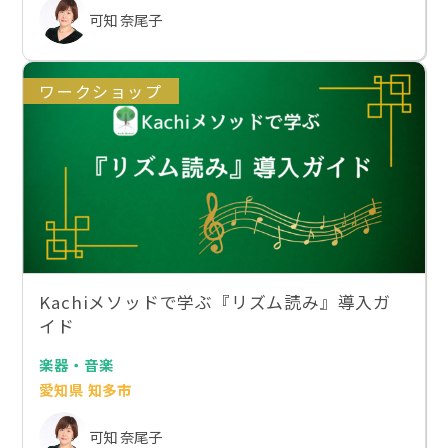
可知 奈尾子
ワークショップ
Kachiメソッドで学ぶ『リズム読み』導入ガ
イド
楽器・音楽
愛知県 知多市
可知 奈尾子