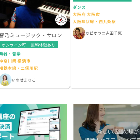
ダンス
大阪府 大阪市
大阪環状線・西九条駅
カピオラニ吉田千恵
響乃ミュージック・サロン
オンライン可
無料体験あり
楽器・音楽
神奈川県 横浜市
相鉄本線・二俣川駅
いのせまりこ