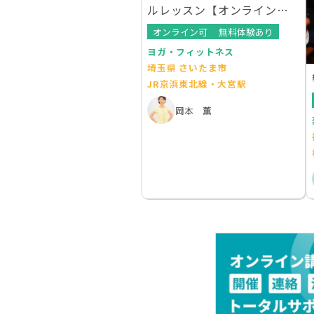
ルレッスン【オンラインレ
ッスンあり】
オンライン可
無料体験あり
ヨガ・フィットネス
埼玉県 さいたま市
JR京浜東北線・大宮駅
岡本 薫