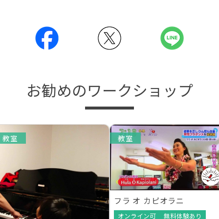
お勧めのワークショップ
教室
教室
フラ オ カピオラニ
オンライン可
無料体験あり