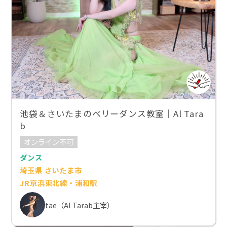
池袋＆さいたまのベリーダンス教室｜Al Tara
b
オンライン不可
ダンス
埼玉県 さいたま市
JR京浜東北線・浦和駅
tae（Al Tarab主宰）