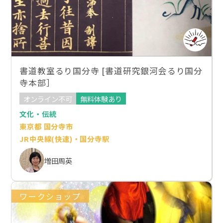
書道教室るり国分寺 [書道研究銀河会るり国分
寺本部］
オンライン不可
無料体験あり
文化・伝統
東京都 国分寺市
JR中央線(快速)・国分寺駅
増田周英
ワークショップ