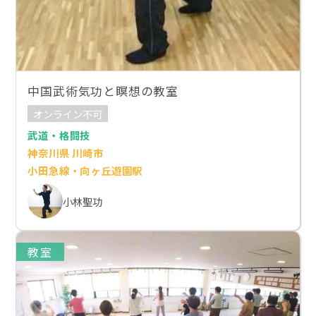
中国武術気功と瞑想の教室
オンライン不可
武道・格闘技
神奈川県 川崎市
小田急線・向ヶ丘遊園駅
小林聖功
教室