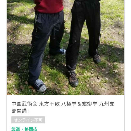
中国武術会 東方不敗 八極拳＆蟷螂拳 九州支
部開講!
オンライン不可
武道・格闘技