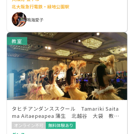
北大阪急行電鉄・緑地公園駅
鳴海愛子
教室
タヒチアンダンススクール Tamariki Saita
ma Aitaepeapea 蒲生 北越谷 大袋 教
室 WAnest
オンライン不可
無料体験あり