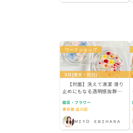
ワークショップ
8月[週末・祝日]
【対面】洗えて清潔 滑り
止めにもなる透明感抜群の
お花を散りばめた…
園芸・フラワー
東京都 品川区
ＭＩＹＯ ＥＢＩＨＡＲＡ