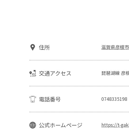
住所
滋賀県彦根市
交通アクセス
琵琶湖線 彦
電話番号
0748335198
公式ホームページ
https://t-ga