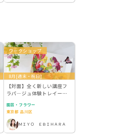
ワークショップ
8月[週末・祝日]
【対面】全く新しい講座フ
ラパ―ジュ体験トレイー２
枚作成 ライセンス１…
園芸・フラワー
東京都 品川区
ＭＩＹＯ ＥＢＩＨＡＲＡ