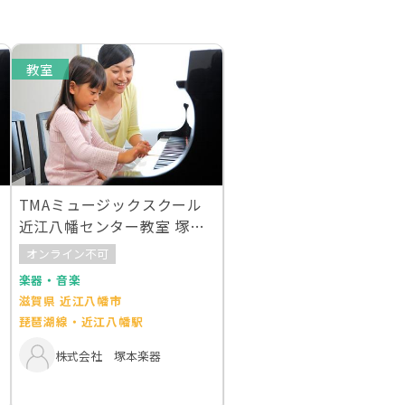
教室
TMAミュージックスクール
近江八幡センター教室 塚本
楽器近江八幡店
オンライン不可
楽器・音楽
滋賀県 近江八幡市
琵琶湖線・近江八幡駅
株式会社 塚本楽器