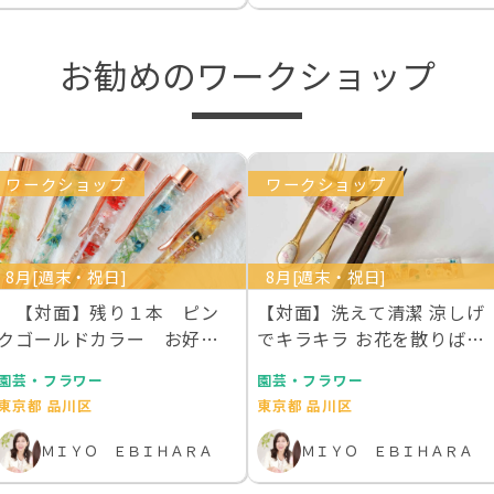
お勧めのワークショップ
ワークショップ
ワークショップ
8月[週末・祝日]
8月[週末・祝日]
【対面】残り１本 ピン
【対面】洗えて清潔 涼しげ
クゴールドカラー お好き
でキラキラ お花を散りばめ
な本物のお花を１００…
た固まるハーバ…
園芸・フラワー
園芸・フラワー
東京都 品川区
東京都 品川区
ＭＩＹＯ ＥＢＩＨＡＲＡ
ＭＩＹＯ ＥＢＩＨＡＲＡ