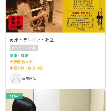
房原トランペット教室
オンライン不可
楽器・音楽
大阪府 枚方市
京阪本線・枚方市駅
房原忠弘
教室