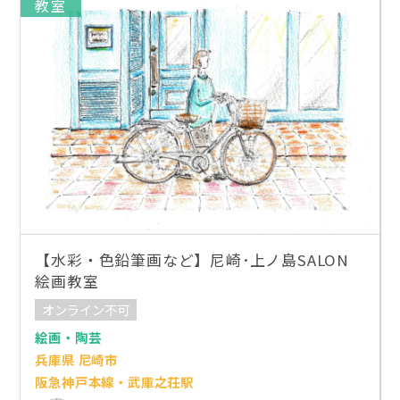
教室
【水彩・色鉛筆画など】尼崎･上ノ島SALON
絵画教室
オンライン不可
絵画・陶芸
兵庫県 尼崎市
阪急神戸本線・武庫之荘駅