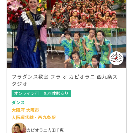
フラダンス教室 フラ オ カピオラニ 西九条ス
タジオ
オンライン可
無料体験あり
ダンス
大阪府 大阪市
大阪環状線・西九条駅
カピオラニ吉田千恵