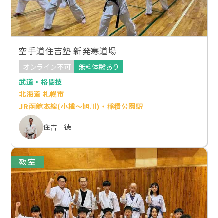
空手道住吉塾 新発寒道場
オンライン不可
無料体験あり
武道・格闘技
北海道 札幌市
JR函館本線(小樽～旭川)・稲積公園駅
住吉一徳
教室