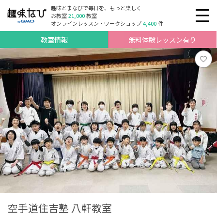
趣味とまなびで毎日を、もっと楽しく
お教室
21,000
教室
オンラインレッスン・ワークショップ
4,400
件
教室情報
無料体験レッスン有り
空手道住吉塾 八軒教室