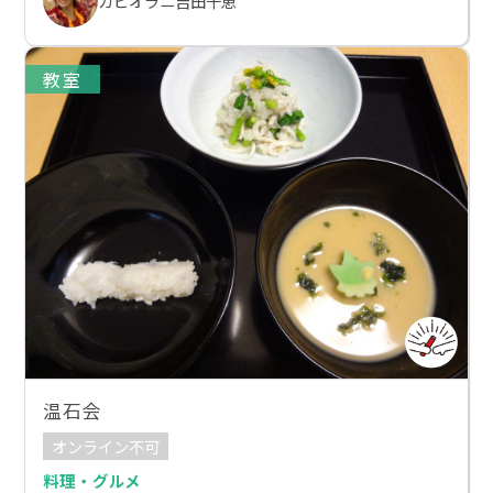
カピオラニ吉田千恵
教室
温石会
オンライン不可
料理・グルメ