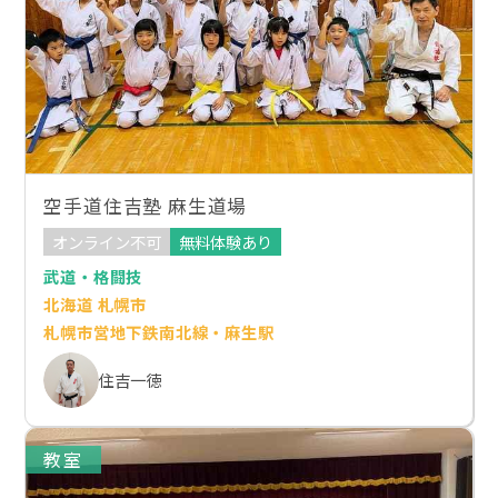
空手道住吉塾 麻生道場
オンライン不可
無料体験あり
武道・格闘技
北海道 札幌市
札幌市営地下鉄南北線・麻生駅
住吉一徳
教室