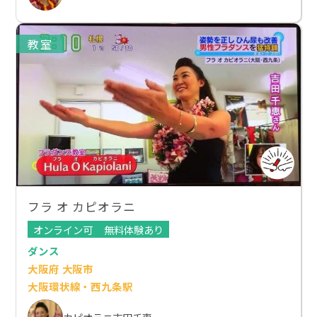
教室
フラ オ カピオラニ
オンライン可
無料体験あり
ダンス
大阪府 大阪市
大阪環状線・西九条駅