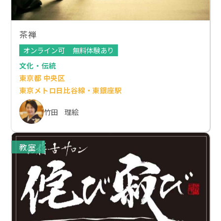
茶禅
オンライン可
無料体験あり
文化・伝統
東京都 中央区
東京メトロ日比谷線・東銀座駅
竹田 理絵
教室