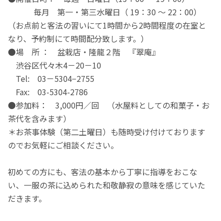
毎月 第一・第三水曜日（ 19：30 〜 22：00）
（お点前と客法の習いにて1時間から2時間程度の在室と
なり、予約制にて時間配分致します。）
●場 所 ： 盆栽店・隆龍２階 『翠庵』
渋谷区代々木4－20－10
Tel: 03－5304−2755
Fax: 03-5304-2786
​●参加料： 3,000円／回 （水屋料としての和菓子・お
茶代を含みます）
＊お茶事体験（第二土曜日）も随時受け付けております
のでお気軽にご相談ください。
初めての方にも、客法の基本から丁寧に指導をおこな
い、一服の茶に込められた和敬静寂の意味を感じていた
だきます。