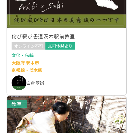
侘び寂び書道茨木駅前教室
オンライン不可
無料体験あり
文化・伝統
大阪府 茨木市
京都線・茨木駅
白倉 翠娟
教室