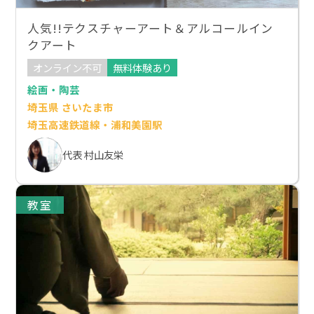
人気!!テクスチャーアート＆アルコールイン
クアート
オンライン不可
無料体験あり
絵画・陶芸
埼玉県 さいたま市
埼玉高速鉄道線・浦和美園駅
代表 村山友栄
教室