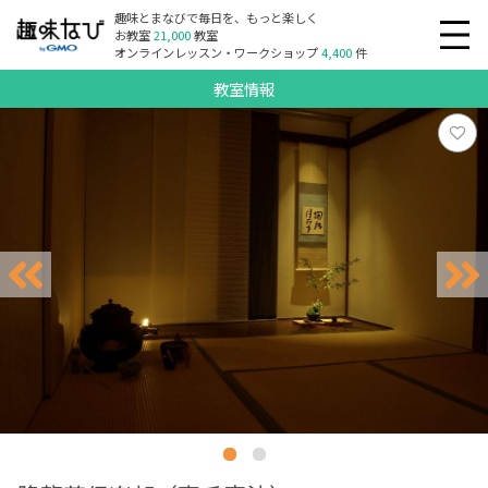
趣味とまなびで毎日を、もっと楽しく
お教室
21,000
教室
オンラインレッスン・ワークショップ
4,400
件
教室情報