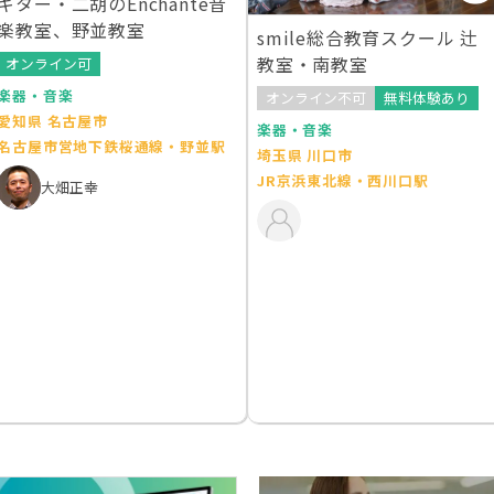
ギター・二胡のEnchante音
楽教室、野並教室
smile総合教育スクール 辻
教室・南教室
オンライン可
楽器・音楽
オンライン不可
無料体験あり
愛知県 名古屋市
楽器・音楽
名古屋市営地下鉄桜通線・野並駅
埼玉県 川口市
JR京浜東北線・西川口駅
大畑正幸