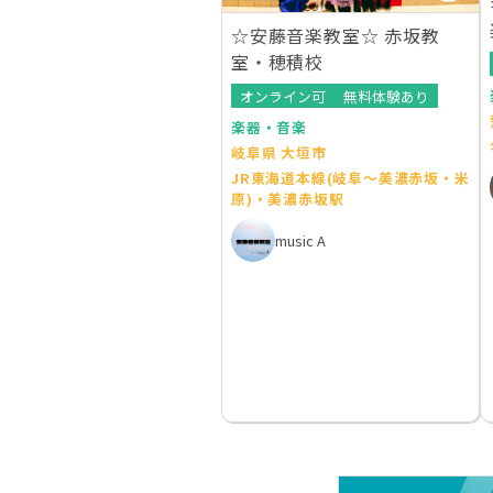
☆安藤音楽教室☆ 赤坂教
室・穂積校
オンライン可
無料体験あり
楽器・音楽
岐阜県 大垣市
JR東海道本線(岐阜～美濃赤坂・米
原)・美濃赤坂駅
music A