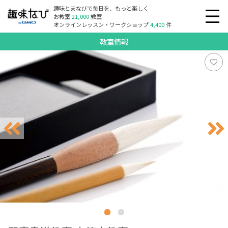
趣味とまなびで毎日を、もっと楽しく
お教室
21,000
教室
オンラインレッスン・ワークショップ
4,400
件
教室情報