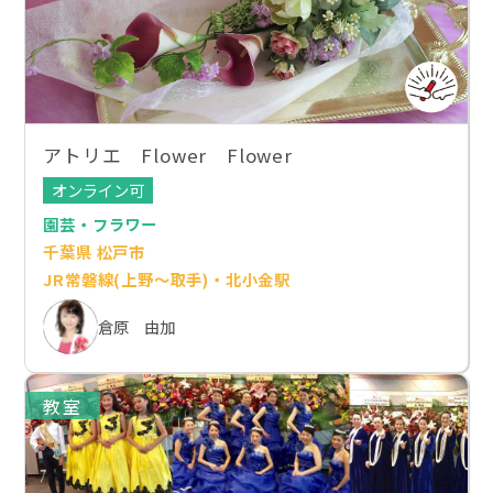
アトリエ Flower Flower
オンライン可
園芸・フラワー
千葉県 松戸市
JR常磐線(上野～取手)・北小金駅
倉原 由加
教室