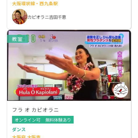
大阪環状線・西九条駅
カピオラニ吉田千恵
教室
フラ オ カピオラニ
オンライン可
無料体験あり
ダンス
大阪府 大阪市