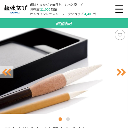
趣味とまなびで毎日を、もっと楽しく
お教室
21,000
教室
オンラインレッスン・ワークショップ
4,400
件
教室情報