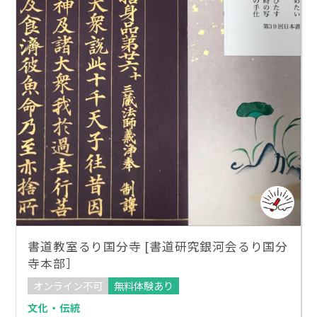
書道教室るり国分寺 [書道研究銀河会るり国分
寺本部］
オンライン不可
無料体験あり
文化・伝統