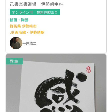
己書楽書道場 伊勢崎幸座
オンライン可
無料体験あり
絵画・陶芸
群馬県 伊勢崎市
JR両毛線・伊勢崎駅
平井浩二
教室