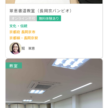
翠恵書道教室（長岡京バンビオ）
オンライン不可
無料体験あり
文化・伝統
京都府 長岡京市
京都線・長岡京駅
堀 翠恵
教室