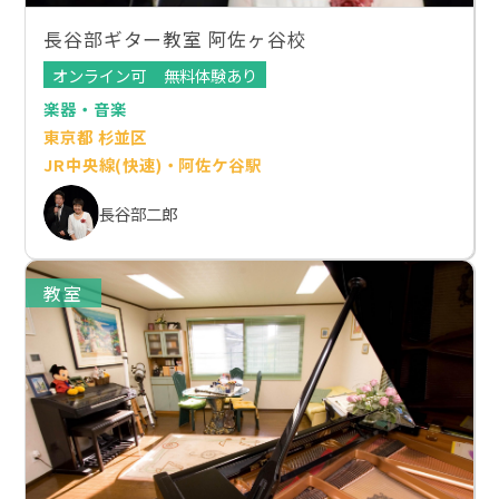
長谷部ギター教室 阿佐ヶ谷校
オンライン可
無料体験あり
楽器・音楽
東京都 杉並区
JR中央線(快速)・阿佐ケ谷駅
長谷部二郎
教室