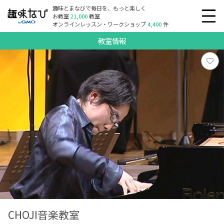
趣味とまなびで毎日を、もっと楽しく
お教室
21,000
教室
オンラインレッスン・ワークショップ
4,400
件
教室情報
CHOJI音楽教室