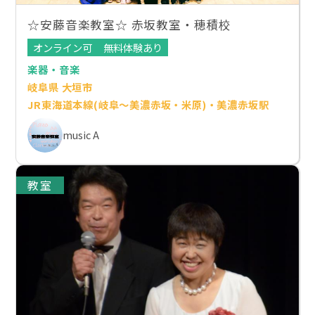
☆安藤音楽教室☆ 赤坂教室・穂積校
オンライン可
無料体験あり
楽器・音楽
岐阜県 大垣市
JR東海道本線(岐阜～美濃赤坂・米原)・美濃赤坂駅
music A
教室