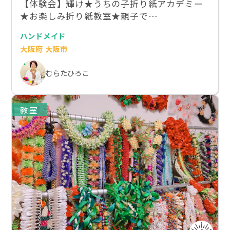
【体験会】輝け★うちの子折り紙アカデミー
★お楽しみ折り紙教室★親子で…
ハンドメイド
大阪府 大阪市
むらたひろこ
教室