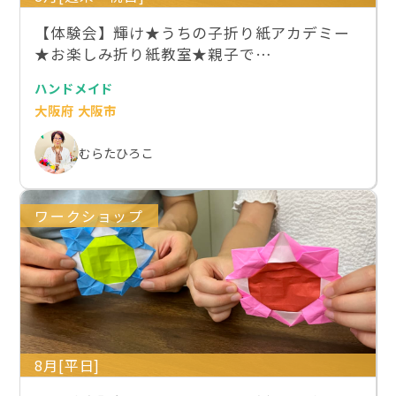
【体験会】輝け★うちの子折り紙アカデミー
★お楽しみ折り紙教室★親子で…
ハンドメイド
大阪府 大阪市
むらたひろこ
ワークショップ
8月[平日]