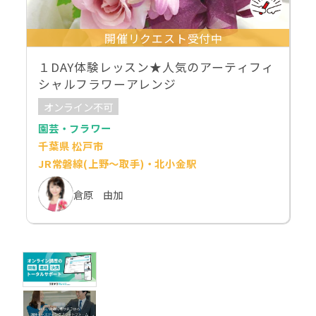
開催リクエスト受付中
１DAY体験レッスン★人気のアーティフィ
シャルフラワーアレンジ
オンライン不可
園芸・フラワー
千葉県 松戸市
JR常磐線(上野～取手)・北小金駅
倉原 由加