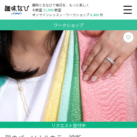
趣味とまなびで毎日を、もっと楽しく
お教室
21,000
教室
オンラインレッスン・ワークショップ
4,400
件
ワークショップ
リクエスト受付中
リクエスト受付中