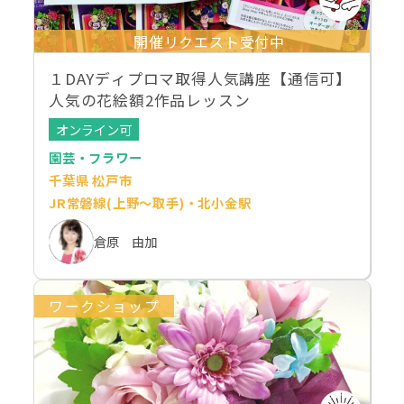
開催リクエスト受付中
１DAYディプロマ取得人気講座【通信可】
人気の花絵額2作品レッスン
オンライン可
園芸・フラワー
千葉県 松戸市
JR常磐線(上野～取手)・北小金駅
倉原 由加
ワークショップ