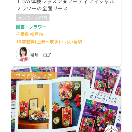
１DAY体験レッスン★アーティフィシャル
フラワーの全面リース
オンライン不可
園芸・フラワー
千葉県 松戸市
JR常磐線(上野～取手)・北小金駅
倉原 由加
ワークショップ