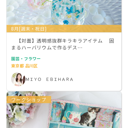
8月[週末・祝日]
【対面】透明感抜群キラキラアイテム 固
まるハーバリウムで作るデス…
園芸・フラワー
東京都 品川区
ＭＩＹＯ ＥＢＩＨＡＲＡ
ワークショップ