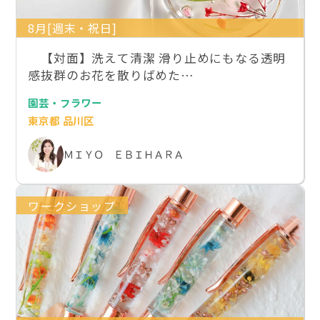
8月[週末・祝日]
【対面】洗えて清潔 滑り止めにもなる透明
感抜群のお花を散りばめた…
園芸・フラワー
東京都 品川区
ＭＩＹＯ ＥＢＩＨＡＲＡ
ワークショップ