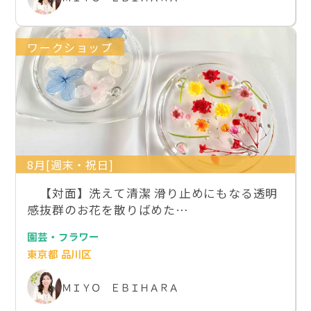
ワークショップ
8月[週末・祝日]
【対面】洗えて清潔 滑り止めにもなる透明
感抜群のお花を散りばめた…
園芸・フラワー
東京都 品川区
ＭＩＹＯ ＥＢＩＨＡＲＡ