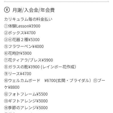
月謝/入会金/年会費
カリキュラム毎の料金払い
①体験Lesson¥3900
②ボックス¥4700
③④花器２種¥5300
⑤フラワーペン¥4000
⑥花時計¥5900
⑦花ティアラ/ブレス¥5900
⑧ガラスの靴¥3900 (レインボー花作成）
⑨リース¥4700
⑩ウェルカムボード ¥6700(玄関・ブライダル）⑪ブー
ケ¥8800
⑫フォトフレーム¥5500
⑬ギフトアレンジ¥5000
⑭季節のアレンジ¥5000