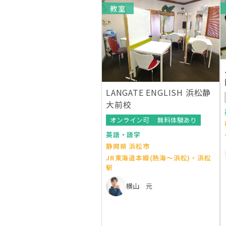
教室
LANGATE ENGLISH 浜松静
大前校
オンライン可
無料体験あり
英語・語学
静岡県 浜松市
JR東海道本線(熱海～浜松)・浜松
駅
横山 元