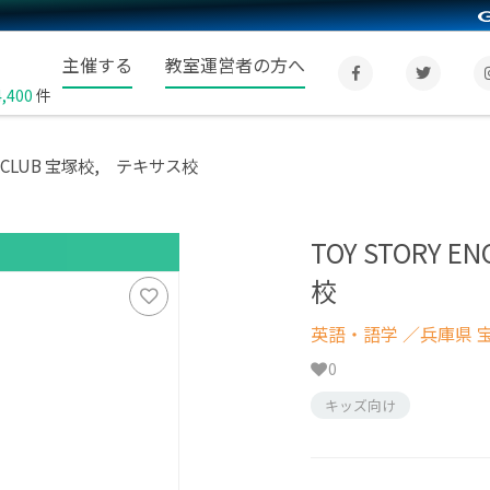
主催する
教室運営者の方へ
4,400
件
SH CLUB 宝塚校, テキサス校
TOY STORY 
校
英語・語学
／兵庫県 
0
キッズ向け