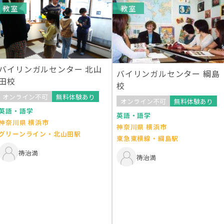
教室
教室
バイリンガルセンター 北山
バイリンガルセンター 綱島
田校
校
オンライン不可
無料体験あり
オンライン不可
無料体験あり
英語・語学
英語・語学
神奈川県 横浜市
神奈川県 横浜市
グリーンライン・北山田駅
東急東横線・綱島駅
祷治満
祷治満