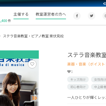
主催する
教室運営者の方へ
4,400
件
ステラ音楽教室・ピアノ教室 東伏見校
ステラ音楽教室
楽器・音楽（ボイスト
1
キッズ向け
女性向
初心者向け
中上級
一人ひとりが輝くレッ