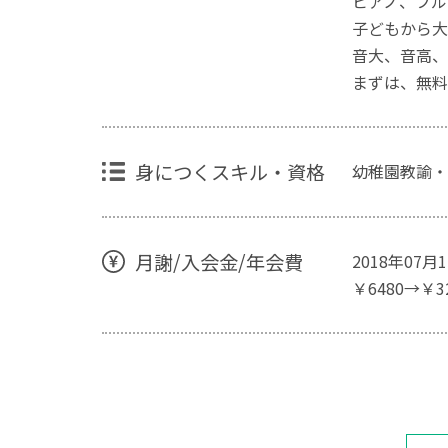
ピアノ、フル
子どもから大
音大、音高、
まずは、無料
身につくスキル・資格
幼稚園教諭・
月謝/入会金/年会費
2018年07
￥6480→￥3