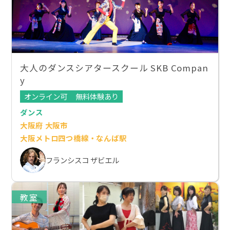
大人のダンスシアタースクール SKB Compan
y
オンライン可
無料体験あり
ダンス
大阪府 大阪市
大阪メトロ四つ橋線・なんば駅
フランシスコ ザビエル
教室