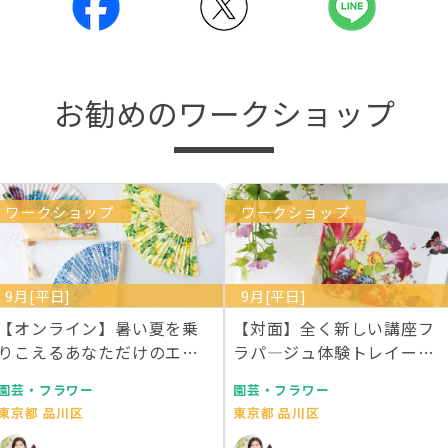
お勧めのワークショップ
ワークショップ
ワークショップ
9月[平日]
9月[平日]
【オンライン】暑い夏を乗
【対面】全く新しい講座フ
りこえるあなただけのエレ
ラパ―ジュ体験トレイー２
ガント扇子を作りませ…
枚作成 ライセンス１…
園芸・フラワー
園芸・フラワー
東京都 品川区
東京都 品川区