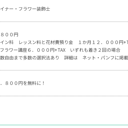
イナー・フラワー装飾士
８００円
イン科 レッスン料と花材費預り金 １か月１２．０００円+T
フラワー講座６．０００円+TAX いずれも着き２回の場合
回数自由まで多数の選択法あり 詳細は ネット・パンフに掲
．８００円を無料に！