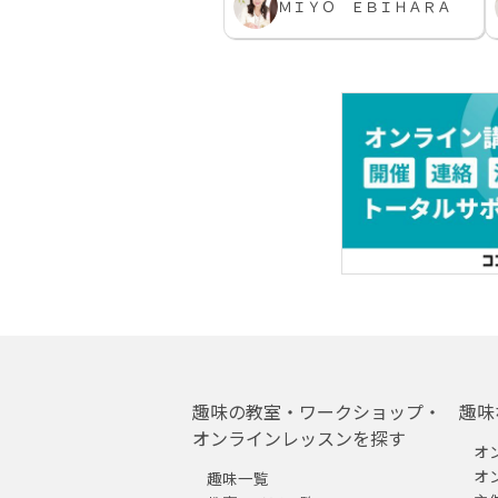
ＭＩＹＯ ＥＢＩＨＡＲＡ
趣味の教室・ワークショップ・
趣味
オンラインレッスンを探す
オ
オ
趣味一覧