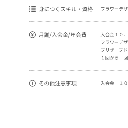
身につくスキル・資格
フラワーデザ
月謝/入会金/年会費
入会金１０．
フラワーデザ
プリザーブド
１回から 
その他注意事項
入会金 １０