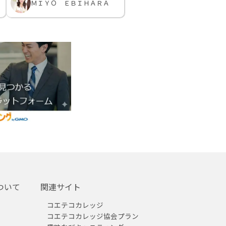
ＭＩＹＯ ＥＢＩＨＡＲＡ
ついて
関連サイト
コエテコカレッジ
コエテコカレッジ協会プラン