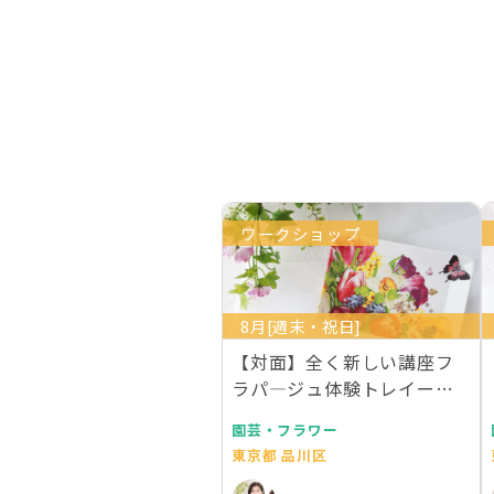
ワークショップ
8月[週末・祝日]
【対面】全く新しい講座フ
ラパ―ジュ体験トレイー２
枚作成 ライセンス１…
園芸・フラワー
東京都 品川区