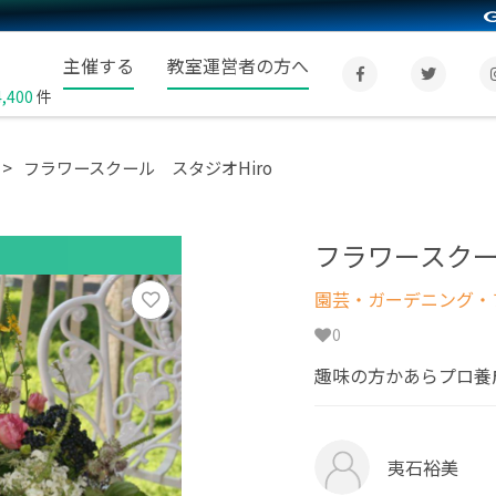
主催する
教室運営者の方へ
4,400
件
フラワースクール スタジオHiro
フラワースクー
園芸・ガーデニング・フ
0
趣味の方かあらプロ養
夷石裕美