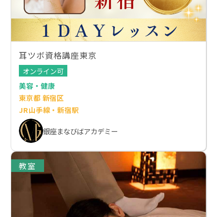
耳ツボ資格講座東京
オンライン可
美容・健康
東京都 新宿区
JR山手線・新宿駅
銀座まなびばアカデミー
教室