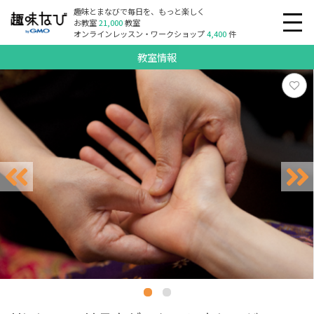
趣味とまなびで毎日を、もっと楽しく
お教室
21,000
教室
オンラインレッスン・ワークショップ
4,400
件
教室情報