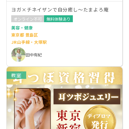
ヨガ×チネイザンで自分癒し～たまよろ庵
オンライン不可
無料体験あり
美容・健康
東京都 豊島区
JR山手線・大塚駅
田中有紀
教室