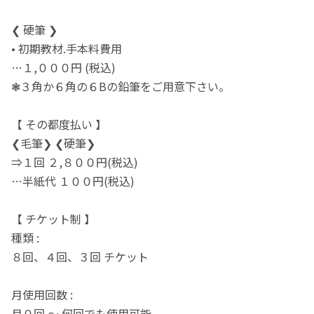
❮ 硬筆 ❯
• 初期教材.手本料費用
…１,０００円 (税込)
❃３角か６角の６Bの鉛筆をご用意下さい。
【 その都度払い 】
❮毛筆❯ ❮硬筆❯
⇒１回 ２,８００円(税込)
…半紙代 １００円(税込)
【 チケット制 】
種類 :
８回、４回、３回 チケット
月使用回数 :
月０回 ～ 何回でも使用可能