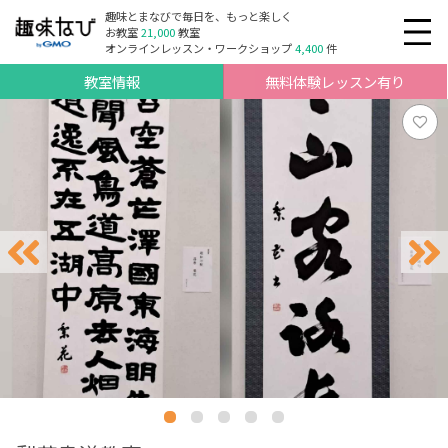
趣味とまなびで毎日を、もっと楽しく
お教室
21,000
教室
オンラインレッスン・ワークショップ
4,400
件
教室情報
無料体験レッスン有り