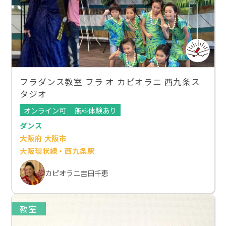
フラダンス教室 フラ オ カピオラニ 西九条ス
タジオ
オンライン可
無料体験あり
ダンス
大阪府 大阪市
大阪環状線・西九条駅
カピオラニ吉田千恵
教室