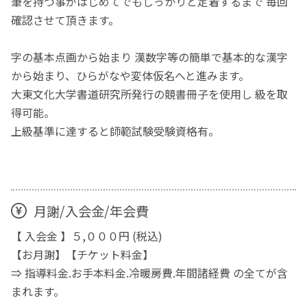
筆を持つ事がはじめてでもしっかりと定着するまで 毎回
確認させて頂きます。
字の基本点画から始まり 漢数字等の簡単で基本的な漢字
から始まり、ひらがなや変体仮名へと進みます。
大東文化大学書道研究所発行の競書冊子を使用し 級を取
得可能。
上級基準に達すると師範試験受験資格有。
月謝/入会金/年会費
【 入会金 】５,０００円 (税込)
【お月謝】【チケット料金】
⇒ 指導料金.お手本料金.冷暖房費.年間諸経費 の全てが含
まれます。