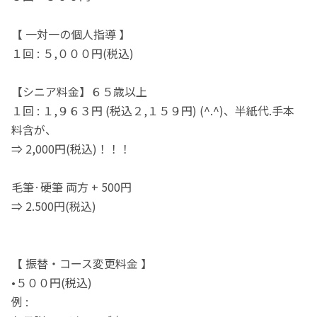
【 一対一の個人指導 】
１回 : ５,０００円(税込)
【シニア料金】６５歳以上
１回 : １,９６３円 (税込２,１５９円) (^.^)、半紙代.手本
料含が、
⇒ 2,000円(税込)！！！
毛筆·硬筆 両方 + 500円
⇒ 2.500円(税込)
【 振替・コース変更料金 】
•５００円(税込)
例 :