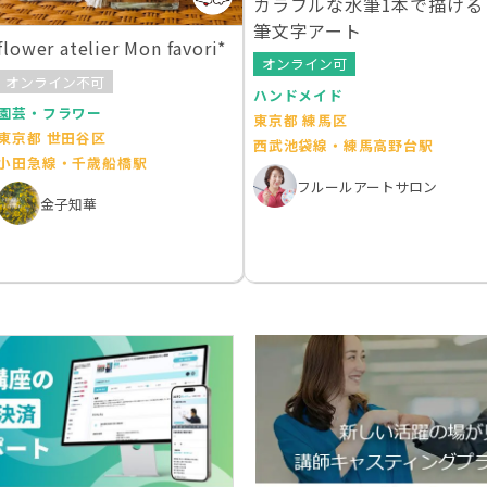
カラフルな水筆1本で描ける
筆文字アート
flower atelier Mon favori*
オンライン可
オンライン不可
ハンドメイド
園芸・フラワー
東京都 練馬区
東京都 世田谷区
西武池袋線・練馬高野台駅
小田急線・千歳船橋駅
フルールアートサロン
金子知華