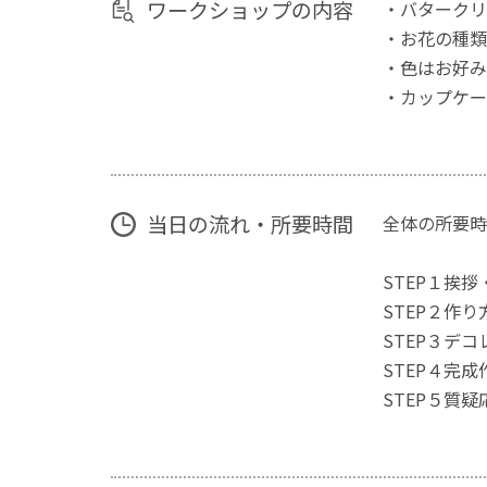
ワークショップの内容
・バタークリ
・お花の種類
・色はお好み
・カップケー
当日の流れ・所要時間
全体の所要時
STEP１挨拶
STEP２作り
STEP３デ
STEP４完成
STEP５質