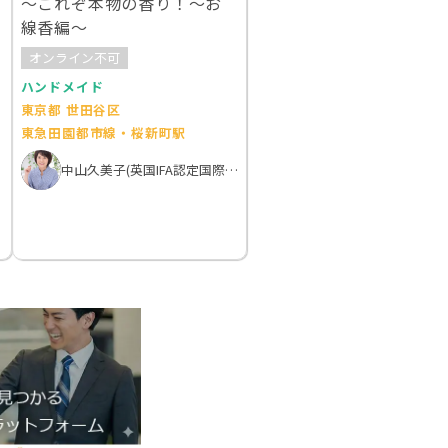
～これぞ本物の香り！～お
線香編～
オンライン不可
ハンドメイド
東京都 世田谷区
東急田園都市線・桜新町駅
中山久美子(英国IFA認定国際アロマテラピスト）