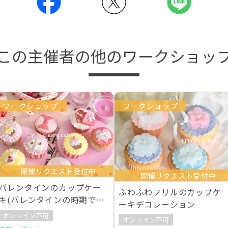
この主催者の他のワークショッ
ワークショップ
ワークショップ
開催リクエスト受付中
開催リクエスト受付中
バレンタインのカップケー
ふわふわフリルのカップケ
キ(バレンタインの時期でな
ーキデコレーション
くても受講可能)
オンライン不可
オンライン不可