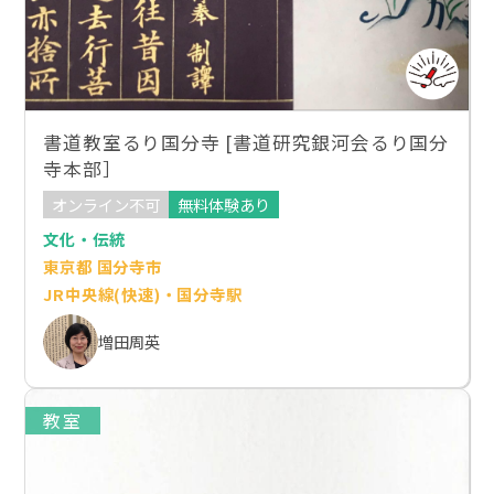
書道教室るり国分寺 [書道研究銀河会るり国分
寺本部］
オンライン不可
無料体験あり
文化・伝統
東京都 国分寺市
JR中央線(快速)・国分寺駅
増田周英
教室