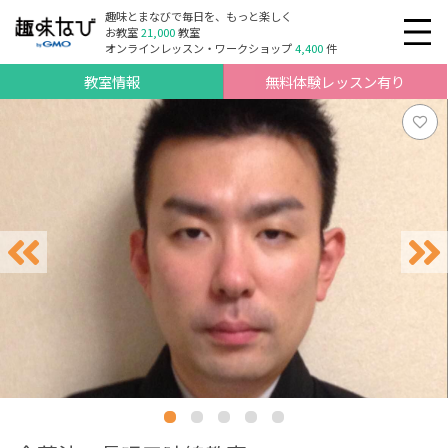
趣味とまなびで毎日を、もっと楽しく
お教室
21,000
教室
オンラインレッスン・ワークショップ
4,400
件
教室情報
無料体験レッスン有り