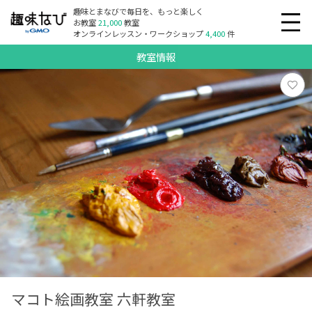
趣味とまなびで毎日を、もっと楽しく
お教室
21,000
教室
オンラインレッスン・ワークショップ
4,400
件
教室情報
マコト絵画教室 六軒教室