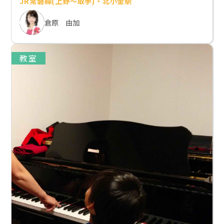
JR常磐線(上野～取手)・北小金駅
倉原 由加
教室