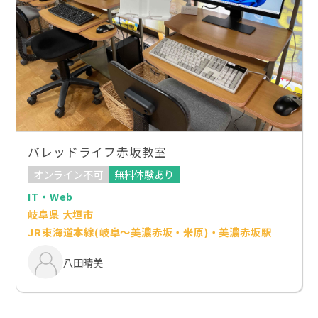
バレッドライフ赤坂教室
オンライン不可
無料体験あり
IT・Web
岐阜県 大垣市
JR東海道本線(岐阜～美濃赤坂・米原)・美濃赤坂駅
八田晴美