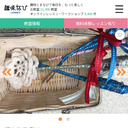
趣味とまなびで毎日を、もっと楽しく
お教室
21,000
教室
オンラインレッスン・ワークショップ
4,400
件
教室情報
無料体験レッスン有り