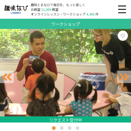
趣味とまなびで毎日を、もっと楽しく
お教室
21,000
教室
オンラインレッスン・ワークショップ
4,400
件
ワークショップ
リクエスト受付中
リクエスト受付中
リクエスト受付中
リクエスト受付中
リクエスト受付中