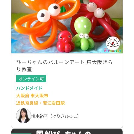
ぴーちゃんのバルーンアート 東大阪きら
り教室
オンライン可
ハンドメイド
大阪府 東大阪市
近鉄奈良線・若江岩田駅
榛木裕子（はりきひろこ）