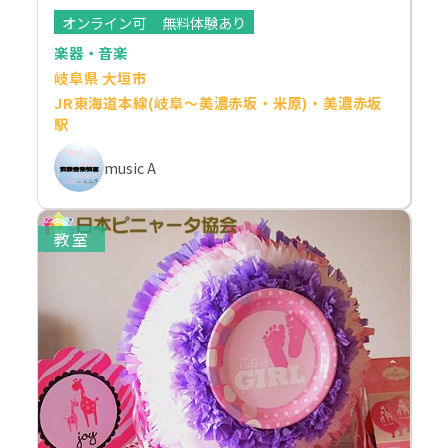
オンライン可
無料体験あり
楽器・音楽
岐阜県 大垣市
JR東海道本線(岐阜～美濃赤坂・米原)・美濃赤坂
駅
music A
教室