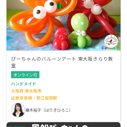
ぴーちゃんのバルーンアート 東大阪きらり教
室
オンライン可
ハンドメイド
大阪府 東大阪市
近鉄奈良線・若江岩田駅
榛木裕子（はりきひろこ）