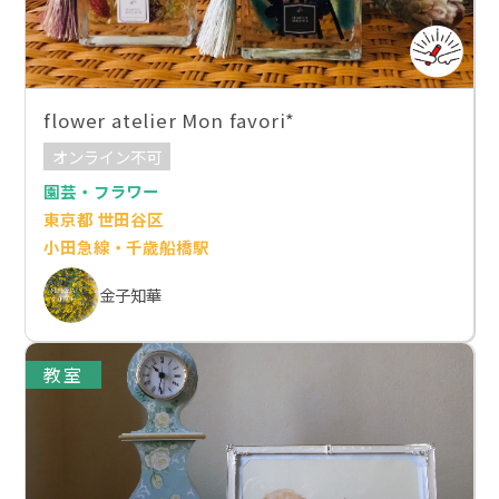
flower atelier Mon favori*
オンライン不可
園芸・フラワー
東京都 世田谷区
小田急線・千歳船橋駅
金子知華
教室