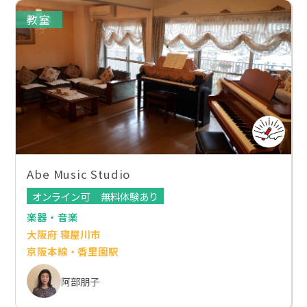
教室
Abe Music Studio
オンライン可
無料体験あり
楽器・音楽
大阪府 寝屋川市
京阪本線・香里園駅
阿部朋子