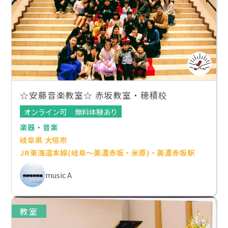
☆安藤音楽教室☆ 赤坂教室・穂積校
オンライン可
無料体験あり
楽器・音楽
岐阜県 大垣市
JR東海道本線(岐阜～美濃赤坂・米原)・美濃赤坂駅
music A
教室