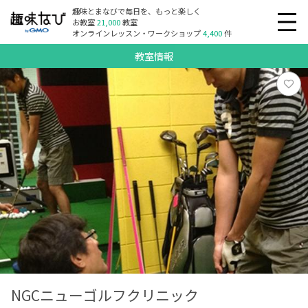
趣味とまなびで毎日を、もっと楽しく
お教室
21,000
教室
オンラインレッスン・ワークショップ
4,400
件
教室情報
NGCニューゴルフクリニック