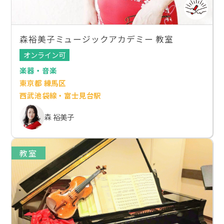
森裕美子ミュージックアカデミー 教室
オンライン可
楽器・音楽
東京都 練馬区
西武池袋線・富士見台駅
森 裕美子
教室