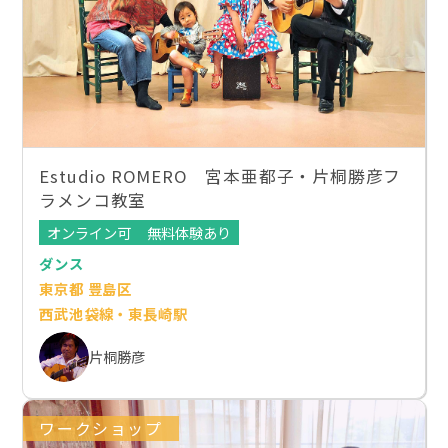
Estudio ROMERO 宮本亜都子・片桐勝彦フ
ラメンコ教室
オンライン可
無料体験あり
ダンス
東京都 豊島区
西武池袋線・東長崎駅
片桐勝彦
ワークショップ