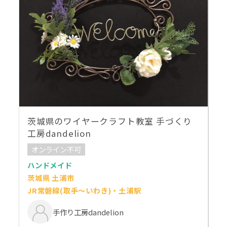
茨城県のワイヤークラフト教室 手づくり
工房dandelion
オンライン不可
ハンドメイド
茨城県 土浦市
JR常磐線(取手～いわき)・土浦駅
手作り工房dandelion