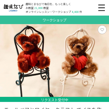
趣味とまなびで毎日を、もっと楽しく
お教室
21,000
教室
オンラインレッスン・ワークショップ
4,400
件
ワークショップ
リクエスト受付中
リクエスト受付中