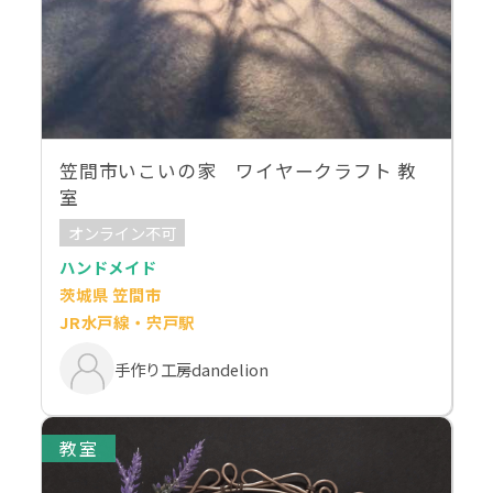
笠間市いこいの家 ワイヤークラフト 教
室
オンライン不可
ハンドメイド
茨城県 笠間市
JR水戸線・宍戸駅
手作り工房dandelion
教室