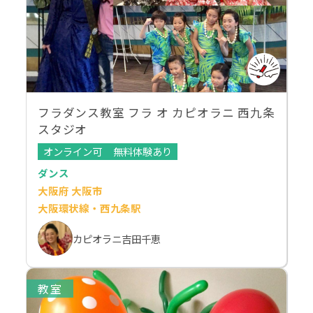
フラダンス教室 フラ オ カピオラニ 西九条
スタジオ
オンライン可
無料体験あり
ダンス
大阪府 大阪市
大阪環状線・西九条駅
カピオラニ吉田千恵
教室