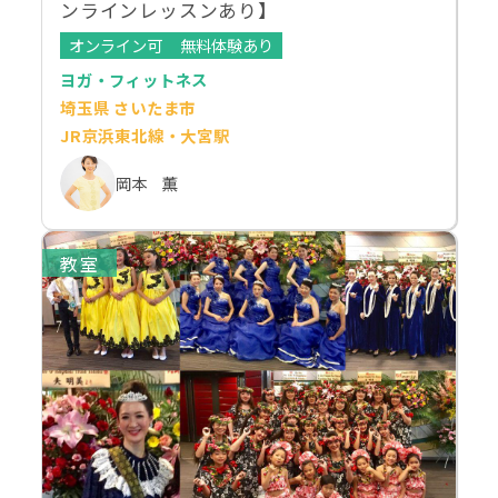
ンラインレッスンあり】
オンライン可
無料体験あり
ヨガ・フィットネス
埼玉県 さいたま市
JR京浜東北線・大宮駅
岡本 薫
教室