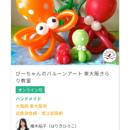
ぴーちゃんのバルーンアート 東大阪きら
り教室
オンライン可
ハンドメイド
大阪府 東大阪市
近鉄奈良線・若江岩田駅
榛木裕子（はりきひろこ）