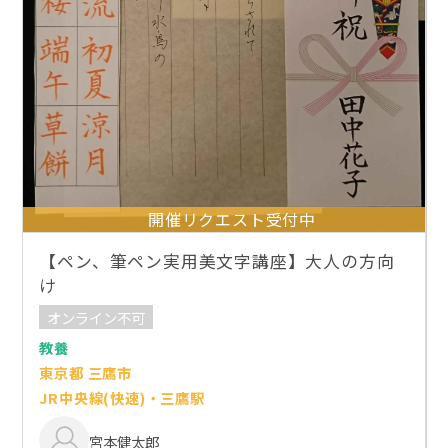
開催リクエスト受付中
【ペン、筆ペン実用美文字講座】大人の方向
け
オンライン不可
教養
東京都 三鷹市
JR中央線(快速)・三鷹駅
宮本健太郎