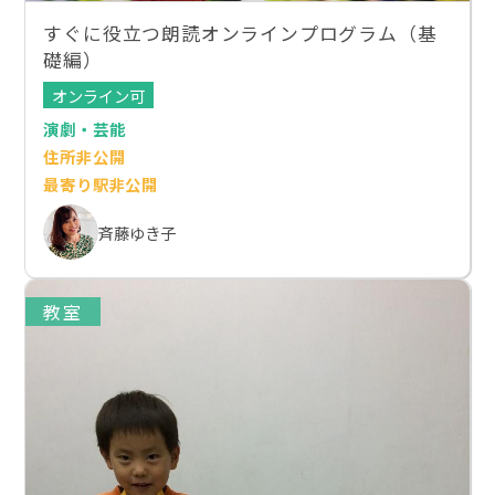
すぐに役立つ朗読オンラインプログラム（基
礎編）
オンライン可
演劇・芸能
住所非公開
最寄り駅非公開
斉藤ゆき子
教室