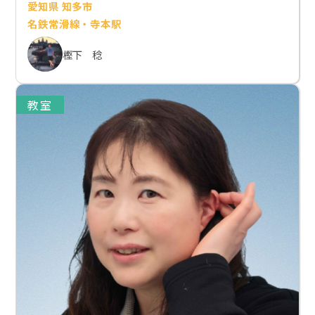
愛知県 知多市
名鉄常滑線・寺本駅
樫下 稔
教室