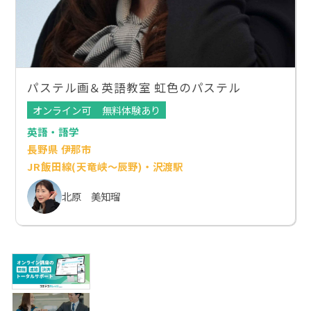
パステル画＆英語教室 虹色のパステル
オンライン可
無料体験あり
英語・語学
長野県 伊那市
JR飯田線(天竜峡～辰野)・沢渡駅
北原 美知瑠